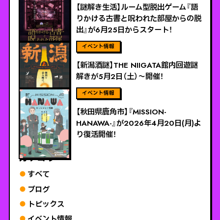
【謎解き生活】ルーム型脱出ゲーム『語
りかける古書と呪われた部屋からの脱
出』が6月25日からスタート！
ViEW MORE
【新潟酒謎】THE NIIGATA館内回遊謎
解きが5月2日（土）～開催！
ViEW MORE
【秋田県鹿角市】『MISSION-
HANAWA-』が2026年4月20日(月)よ
り復活開催！
カテゴリー
すべて
ブログ
トピックス
イベント情報