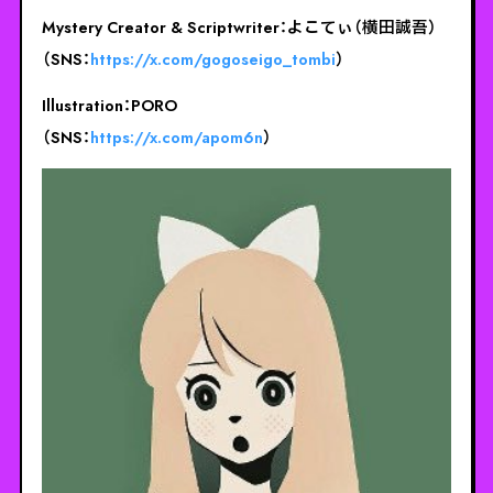
Mystery Creator & Scriptwriter：よこてぃ（横田誠吾）
（SNS：
https://x.com/gogoseigo_tombi
）
Illustration：PORO
（SNS：
https://x.com/apom6n
）