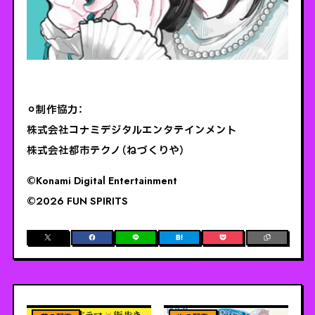
⚪︎制作協力：
株式会社コナミデジタルエンタテインメント
株式会社都市テクノ（ねづくりや）
©️Konami Digital Entertainment
©️2026 FUN SPIRITS
ViEW MORE
ViEW MORE
【謎解き×ドラマ×街歩き】
【焼津謎解きウォーク】焼津