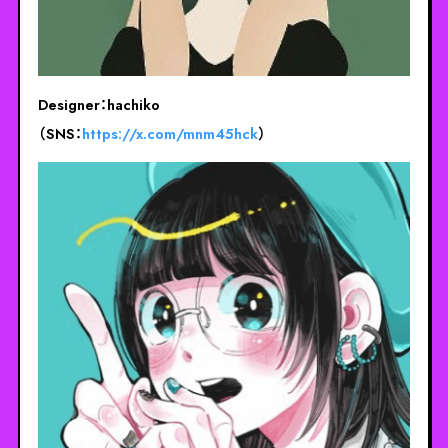
Designer：hachiko
（SNS：
https://x.com/mnm45hck
）