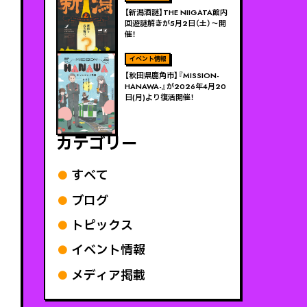
【新潟酒謎】THE NIIGATA館内
回遊謎解きが5月2日（土）～開
催！
ViEW MORE
【秋田県鹿角市】『MISSION-
HANAWA-』が2026年4月20
日(月)より復活開催！
カテゴリー
すべて
ブログ
トピックス
イベント情報
メディア掲載