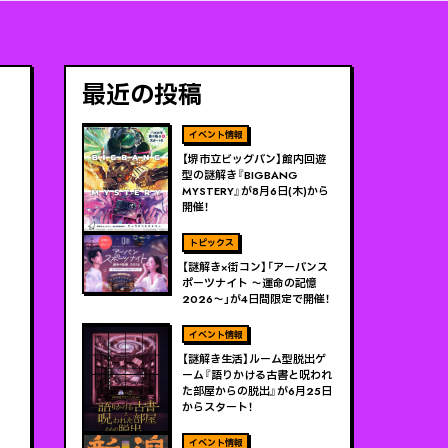
最近の投稿
ViEW MORE
【堺市立ビッグバン】館内回遊
型の謎解き『BIGBANG
MYSTERY』が8月6日(木)から
開催！
ViEW MORE
【謎解き×街コン】「アーバンス
ポーツナイト 〜運命の記憶
2026〜」が4日間限定で開催！
ViEW MORE
【謎解き生活】ルーム型脱出ゲ
ーム『語りかける古書と呪われ
た部屋からの脱出』が6月25日
からスタート！
ViEW MORE