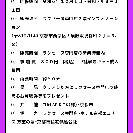
⑵ 開催期間 令和６年１２月１日～令和７年８月３
１日
⑶ 販売場所 ラクセーヌ専門店２階インフォメーシ
ョン
（〒610-1143 京都市西京区大原野東境谷町２丁目５-
８）
⑷ 販売時間 ラクセーヌ専門店の営業時間内
⑸ 参 加 費 ８００円 (税込) ※謎解きキット購入
費用
⑹ 所要時間 約６０分
⑺ 景 品 クリアした方にラクセーヌ専門店で使
えるお買物券等をプレゼント
⑻ 共 催 FUN SPIRITS（株）・京都市
⑼ 協 力 ラクセーヌ専門店・ホテル京都エミナー
ス 万葉の湯・京都市住宅供給公社