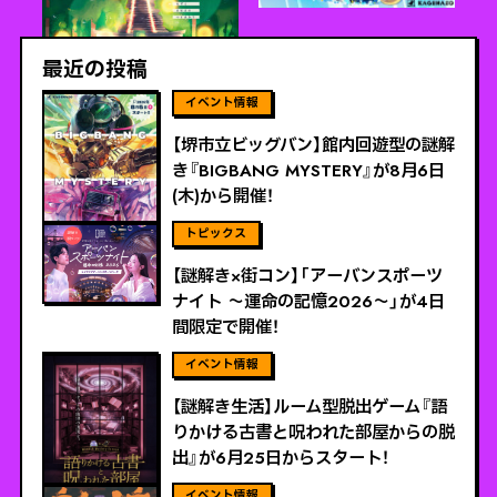
最近の投稿
ViEW MORE
【堺市立ビッグバン】館内回遊型の謎解
き『BIGBANG MYSTERY』が8月6日
(木)から開催！
ViEW MORE
【謎解き×街コン】「アーバンスポーツ
ナイト 〜運命の記憶2026〜」が4日
間限定で開催！
ViEW MORE
【謎解き生活】ルーム型脱出ゲーム『語
りかける古書と呪われた部屋からの脱
出』が6月25日からスタート！
ViEW MORE