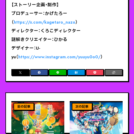
【ストーリー企画・制作】
プロデューサー：かげたろー
（
https://x.com/kagetaro_nazo
）
ディレクター：くろこディレクター
謎解きクリエイター：ひかる
デザイナー：U-
yu（
https://www.instagram.com/yuuyu0o0/
）
ViEW MORE
ViEW MORE
【宮城県塩竈市】『神祀る鹽
【秋田県×仮想現実でミステ
竈の謎と奇跡の月灯り』が
リー！？】「アキタメタバース
11月より展開決定！※本イ
謎解き」が10月28日(月)か
ベントは終了しました。
ら開催！