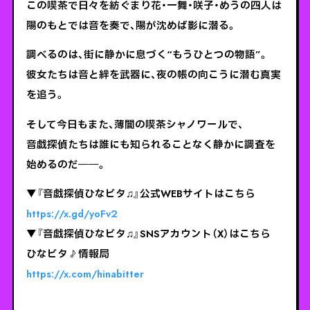
この喫茶で日々を紡ぐまり花・一舞・咲子・めうの四人は
陽のもとでは音を奏で、陽が沈めば影に潜る。
調べるのは、街に静かに息づく“もうひとつの物語”。
彼女たちは音と絆を武器に、夜の帳の向こうに潜む真実
を追う。
そして今日もまた、薄闇の喫茶シャノワールで、
音戯探偵たちは誰にも知られることなく静かに調査を
始めるのだ――。
▼『音戯探偵ひなビタ♫』公式WEBサイトはこちら
https://x.gd/yoFv2
▼『音戯探偵ひなビタ♫』SNSアカウント（X）はこちら
ひなビタ♪情報局
https://x.com/hinabitter