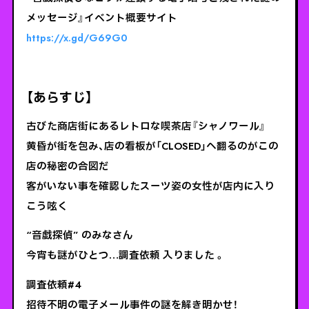
メッセージ』イベント概要サイト
https://x.gd/G69G0
【あらすじ】
古びた商店街にあるレトロな喫茶店『シャノワール』
黄昏が街を包み、店の看板が「CLOSED」へ翻るのがこの
店の秘密の合図だ
客がいない事を確認したスーツ姿の女性が店内に入り
こう呟く
“音戯探偵” のみなさん
今宵も謎がひとつ…調査依頼 入りました 。
調査依頼#4
招待不明の電子メール事件の謎を解き明かせ！