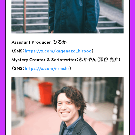
Assistant Producer：ひろか
（SNS：
https://x.com/kagenazo_hirooo
）
Mystery Creator & Scriptwriter：ふかやん（深谷 亮介）
（SNS：
https://x.com/nrmshr
）