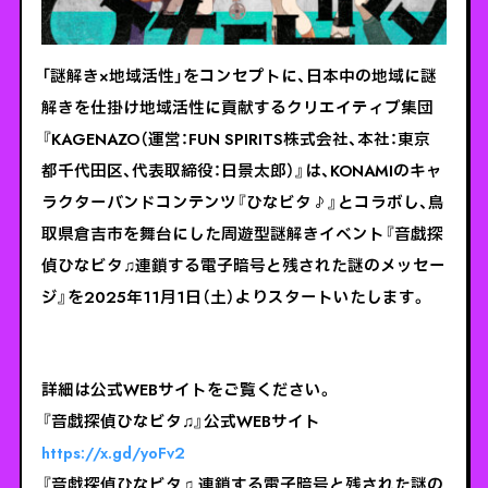
「謎解き×地域活性」をコンセプトに、日本中の地域に謎
解きを仕掛け地域活性に貢献するクリエイティブ集団
『KAGENAZO（運営：FUN SPIRITS株式会社、本社：東京
都千代田区、代表取締役：日景太郎）』は、KONAMIのキャ
ラクターバンドコンテンツ『ひなビタ♪』とコラボし、鳥
取県倉吉市を舞台にした周遊型謎解きイベント『音戯探
偵ひなビタ♫連鎖する電子暗号と残された謎のメッセー
ジ』を2025年11月1日（土）よりスタートいたします。
詳細は公式WEBサイトをご覧ください。
『音戯探偵ひなビタ♫』公式WEBサイト
https://x.gd/yoFv2
『音戯探偵ひなビタ♫ 連鎖する電子暗号と残された謎の