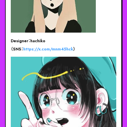
Designer：hachiko
（SNS：
https://x.com/mnm45hck
）