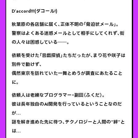
D’accord!!!(ダコール!)
秋葉原の各店舗に届く、正体不明の「脅迫状メール」。
警察はよくある迷惑メールとして相手にしてくれず、街
の人々は困惑している――。
依頼を受けた「音戯探偵」たちだったが、まり花や咲子は
別件で動けず、
偶然東京を訪れていた一舞とめうが調査にあたること
に。
依頼人は老練なプログラマー・副田（ふくだ）。
彼は長年独自のAI開発を行っているということなのだ
が…
謎を解き進めた先に待つ、テクノロジーと人間の“絆”と
は…