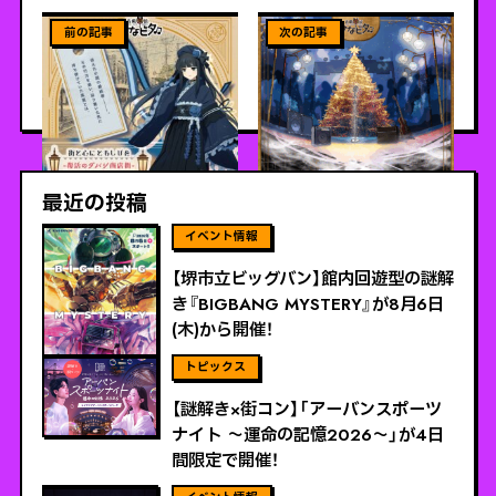
ViEW MORE
ViEW MORE
【名古屋市】『音戯探偵ひな
『音戯探偵ひなビタ♫マボロ
ビタ♫ 街と心にともしびを-
シノヲト-MABOROSHI
復活のダバシ商店街-』が11
NOTE-』が11月1日（土）より
月1日から開催！
発売！
最近の投稿
ViEW MORE
【堺市立ビッグバン】館内回遊型の謎解
き『BIGBANG MYSTERY』が8月6日
(木)から開催！
ViEW MORE
【謎解き×街コン】「アーバンスポーツ
ナイト 〜運命の記憶2026〜」が4日
間限定で開催！
ViEW MORE