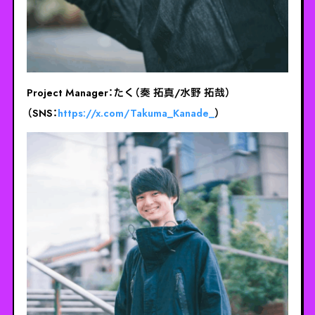
Project Manager：たく（奏 拓真/水野 拓哉）
（SNS：
https://x.com/Takuma_Kanade_
）