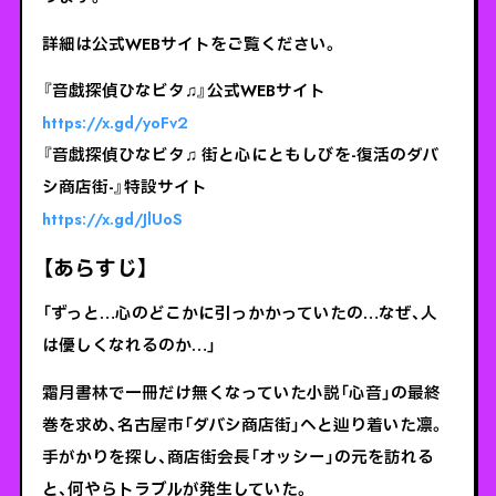
詳細は公式WEBサイトをご覧ください。
『音戯探偵ひなビタ♫』公式WEBサイト
https://x.gd/yoFv2
『音戯探偵ひなビタ♫ 街と心にともしびを-復活のダバ
シ商店街-』特設サイト
https://x.gd/JlUoS
【あらすじ】
「ずっと…心のどこかに引っかかっていたの…なぜ、人
は優しくなれるのか…」
霜月書林で一冊だけ無くなっていた小説「心音」の最終
巻を求め、名古屋市「ダバシ商店街」へと辿り着いた凛。
手がかりを探し、商店街会長「オッシー」の元を訪れる
と、何やらトラブルが発生していた。