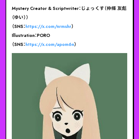
Mystery Creator & Scriptwriter：じょっくす（仲條 友彪
（ゆい））
（SNS：
https://x.com/nrmshr
）
Illustration：PORO
（SNS：
https://x.com/apom6n
）