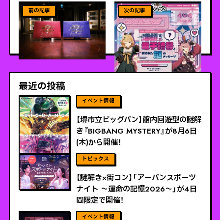
ViEW MORE
ViEW MORE
【愛知県名古屋市】ミステリ
【秋葉原】『音戯探偵ひなビ
ー×本×謎解きの「WAKASA
タ♫連鎖する電子暗号と残
Mystery Letter」が誕生！
された謎のメッセージ』11
月1日（土）から開催！
最近の投稿
ViEW MORE
【堺市立ビッグバン】館内回遊型の謎解
き『BIGBANG MYSTERY』が8月6日
(木)から開催！
ViEW MORE
【謎解き×街コン】「アーバンスポーツ
ナイト 〜運命の記憶2026〜」が4日
間限定で開催！
ViEW MORE