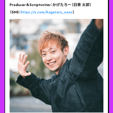
Producer＆Scriptwriter：かげたろー（日景 太郎）
（SNS：
https://x.com/kagetaro_nazo
）