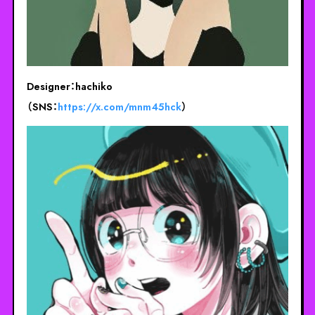
Designer：hachiko
（SNS：
https://x.com/mnm45hck
）