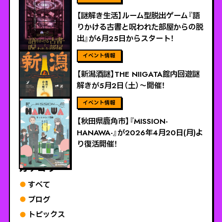
【謎解き生活】ルーム型脱出ゲーム『語
りかける古書と呪われた部屋からの脱
出』が6月25日からスタート！
ViEW MORE
【新潟酒謎】THE NIIGATA館内回遊謎
解きが5月2日（土）～開催！
ViEW MORE
【秋田県鹿角市】『MISSION-
HANAWA-』が2026年4月20日(月)よ
り復活開催！
カテゴリー
すべて
ブログ
トピックス